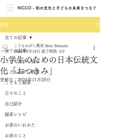
RICCO - 和の文化と子どもの未来をつなぐ
記事
全ての記事
こどもわがし教室 Mari Masuda
全ての記事
2024年9月18日
読了時間: 3分
小学生のための日本伝統文
こどもわがし協会
化「おつきみ」
こどもわがし教室
更新日：
2024年11月20日
こどもと緑茶
日々のこと
自己紹介
緑茶レシピ
お茶のいれかた
お茶のこと