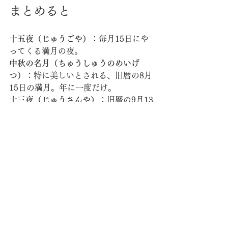
まとめると
十五夜（じゅうごや）
：毎月15日にや
ってくる満月の夜。
中秋の名月（ちゅうしゅうのめいげ
つ）
：特に美しいとされる、旧暦の8月
15日の満月。年に一度だけ。
十三夜（じゅうさんや）
：旧暦の9月13
日や14日の夜に見える月。少し欠けた
月で、十五夜の次に美しいと言われて
います。年に一度だけ。
2024年の十五夜は、9月17日　十三夜
が10月15日です
#小学生のための日本伝統文化
#こども
わがし
こどもわがし