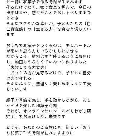
と一緒に和菓子を作る時間が生まれます
作るだけでなく、家で食卓を囲んで、今日の
出来ばえや、感じたことをおしゃべりするひ
ととき
そんなささやかな幸せが、子どもたちの「自
己肯定感」や「生きる力」を育むと信じてい
ます
おうちで和菓子をつくるのは、少しハードル
が高いと思う方もいるかもしれません
だからこそ、材料はすぐ使えるようにお届け
し、動画もやさしくていねいに作りました
「失敗しても大丈夫」
「おうちの方が見守るだけで、子どもが自分
の力で作れる」
そんなふうに、無理なく楽しめるように工夫
しています
親子で季節を感じ、手を動かしながら、おし
ゃべりを楽しむ和菓子時間
それが、オンラインサロン「こどもわがし研
究所」でお届けしたい未来です
どうぞ、あなたのご家族にも、新しい“おう
ち和菓子”の時間が訪れますように