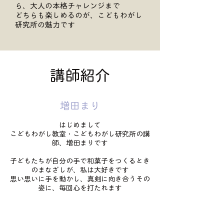
ら、大人の本格チャレンジまで
どちらも楽しめるのが、こどもわがし
研究所の魅力です
講師紹介
​増田まり
はじめまして
こどもわがし教室・こどもわがし研究所の講
師、増田まりです
子どもたちが自分の手で和菓子をつくるとき
のまなざしが、私は大好きです
思い思いに手を動かし、真剣に向き合うその
姿に、毎回心を打たれます
私自身、幼いころからものづくりが大好き
で、いつも何かを手でつくることに夢中でし