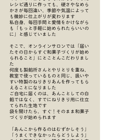
レシピ通りに作っても、硬さやなめら
かさが毎回違い、季節や気温によって
も微妙に仕上がりが変わります
私自身、毎回手間と愛情をかけながら
も「もっと手軽に始められたらいいの
に」と感じていました
そこで、オンラインサロンでは「届い
たその日からすぐ和菓子づくりが始め
られること」にとことんこだわりまし
た
何度も製餡所さんとやりとりを重ね、
教室で使っているものと同じ、扱いや
すい特製のねりきりあんを作ってもら
えることになりました
ご自宅に届くのは、あんことしての白
餡ではなく、すでにねりきり用に仕立
てられた生地です
袋を開けたら、すぐ！そのまま和菓子
づくりが始められます
「あんこから作るのはむずかしそう」
「うまくできなかったらどうしよう」