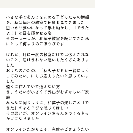
小さな手であんこを丸める子どもたちの横顔
を、私は毎月の教室で何度も見てきました
思いきり夢中になって手を動かし、「できた
よ！」と目を輝かせる姿
その一つ一つが、和菓子教室を続けてきた私
にとって何よりのごほうびです
けれど、月に一度の教室だけでは伝えきれな
いこと、届けきれない想いもたくさんありま
した
おうちのかたの、「私も子どもと一緒につく
ってみたい」にもお応えしたいと思っていま
した
遠くに住んでいて通えない方
きょうだいが小さくて外出がむずかしいご家
庭
みんなに同じように、和菓子の楽しさと「で
きた」のよろこびを感じてほしい
その思いが、オンラインさろんをつくるきっ
かけになりました
オンラインだからこそ、家族やごきょうだい