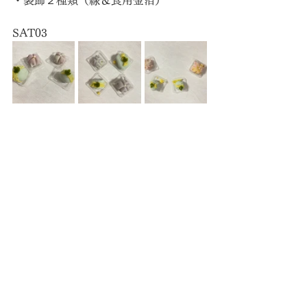
・装飾２種類（線＆食用金箔）
SAT03