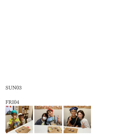
SUN03
FRI04