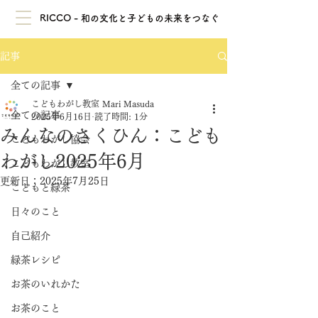
RICCO - 和の文化と子どもの未来をつなぐ
記事
全ての記事
こどもわがし教室 Mari Masuda
全ての記事
2025年6月16日
読了時間: 1分
みんなのさくひん：こども
こどもわがし協会
わがし2025年6月
こどもわがし教室
更新日：
2025年7月25日
こどもと緑茶
日々のこと
自己紹介
緑茶レシピ
お茶のいれかた
お茶のこと