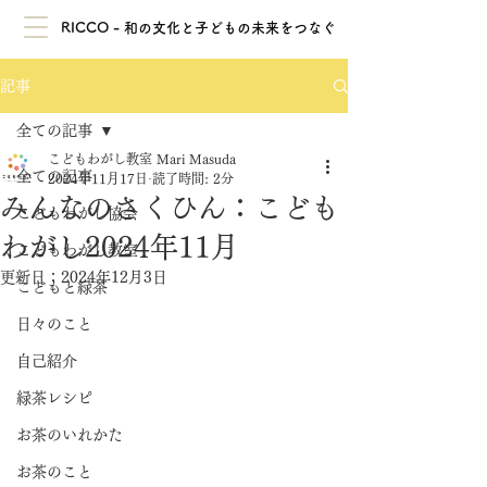
RICCO - 和の文化と子どもの未来をつなぐ
記事
全ての記事
こどもわがし教室 Mari Masuda
全ての記事
2024年11月17日
読了時間: 2分
みんなのさくひん：こども
こどもわがし協会
わがし2024年11月
こどもわがし教室
更新日：
2024年12月3日
こどもと緑茶
日々のこと
自己紹介
緑茶レシピ
お茶のいれかた
お茶のこと