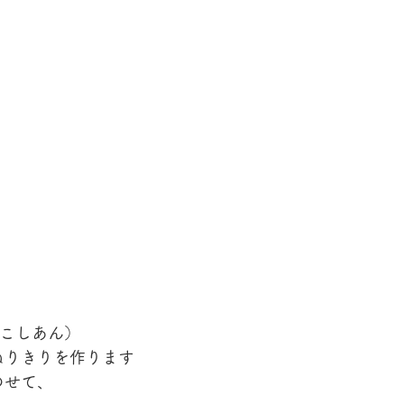
白こしあん）
ねりきりを作ります
のせて、