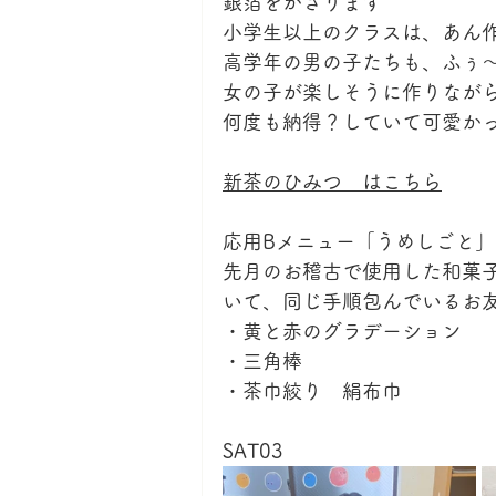
銀箔をかざります
小学生以上のクラスは、あん
高学年の男の子たちも、ふぅ
女の子が楽しそうに作りなが
何度も納得？していて可愛か
新茶のひみつ　はこちら
応用Bメニュー「うめしごと
先月のお稽古で使用した和菓
いて、同じ手順包んでいるお
・黄と赤のグラデーション
・三角棒
・茶巾絞り　絹布巾
SAT03