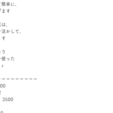
て簡単に、
げます
菜は、
を活かして、
ます
たり
を使った
♪
＝＝＝＝＝＝＝＝＝
00
室
3500　
 