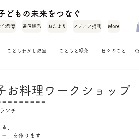
化と子どもの未来をつなぐ
文化教育
通信販売
おたより
メディア掲載
More
こどもわがし教室
こどもと緑茶
日々のこと
お茶のいれかた
お茶のこと
オトナワガシ
親子お料理ワークショップ
＝＝＝＝＝＝＝＝＝
ランチ
える、
リー」を作ります