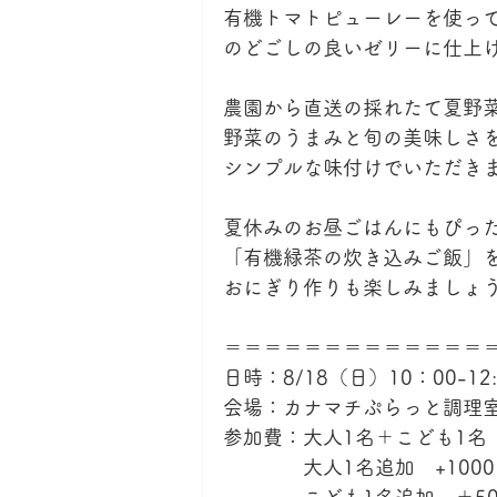
有機トマトピューレーを使っ
のどごしの良いゼリーに仕上
農園から直送の採れたて夏野
野菜のうまみと旬の美味しさ
シンプルな味付けでいただき
夏休みのお昼ごはんにもぴっ
「有機緑茶の炊き込みご飯」
おにぎり作りも楽しみましょう
＝＝＝＝＝＝＝＝＝＝＝＝＝
日時：8/18（日）10：00-12:
会場：カナマチぷらっと調理
参加費：大人1名＋こども1名　
　　　　大人1名追加　+1000