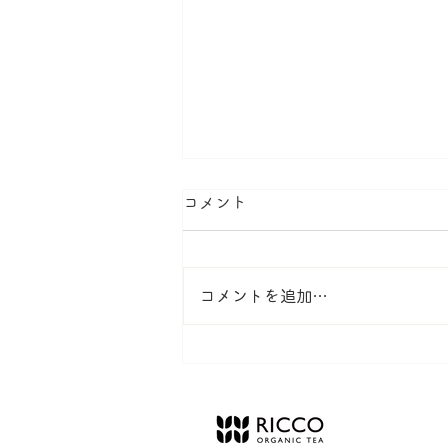
[RICCO Organic] 商品発
コメント
び定期便新規受付終了のお知
いつもRICCO Organicをご利用
コメントを追加…
き、誠にありがとうございます。
当店の事情により商品の発送に通
お時間をいただいております。そ
め、誠に勝手ながら定期便新規の
受付を終了させていただきました
在、定期便をお申し込みいただい