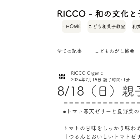
RICCO - 和の文
- HOME
こども和菓子教室
和
全ての記事
こどもわがし協会
RICCO Organic
自己紹介
緑茶レシピ
2024年7月15日
読了時間: 1分
8/18（日）
和菓子ではぐくむ子どもの力
＝＝＝＝＝＝＝＝＝＝＝＝＝
●トマト寒天ゼリーと夏野菜の
トマトの甘味をしっかり味わ
「つるんとおいしいトマトゼ