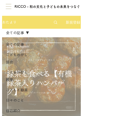
RICCO - 和の文化と子どもの未来をつなぐ
新規登録
おたより
全ての記事
全ての記事
RICCO Organic
2021年6月11日
こどもわがし
協会
緑茶を食べる【有機
こどもわがし
教室
緑茶入りハンバー
こどもと緑茶
グ】
日々のこと
自己紹介