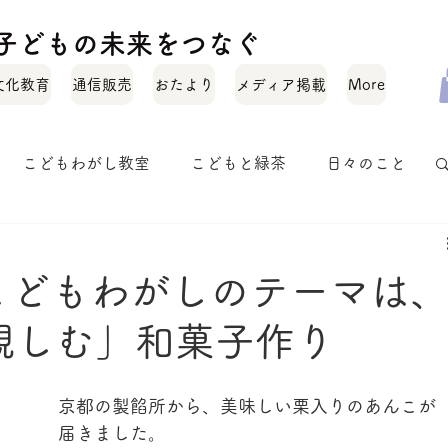
化と子どもの未来をつなぐ
文化教育
通信販売
おたより
メディア掲載
More
こどもわがし教室
こどもと緑茶
日々のこと
お茶のいれかた
お茶のこと
オトナワガシ
のこどもわがしのテーマは
親しむ」和菓子作り
京都の製餡所から、美味しい栗入りのあんこが
届きました。