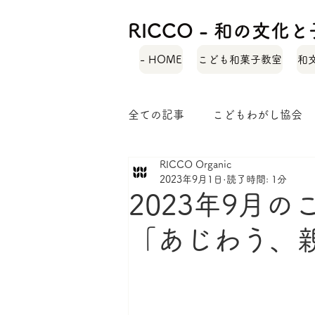
RICCO - 和の文
- HOME
こども和菓子教室
和
全ての記事
こどもわがし協会
RICCO Organic
自己紹介
緑茶レシピ
2023年9月1日
読了時間: 1分
2023年9月
和菓子ではぐくむ子どもの力
「あじわう、