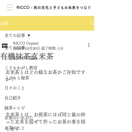
RICCO - 和の文化と子どもの未来をつなぐ
記事
全ての記事
RICCO Organic
全ての記事
2018年10月30日
読了時間: 1分
有機抹茶玄米茶
こどもわがし協会
こどもわがし教室
玄米茶とはどの様なお茶かご存知です
こどもと緑茶
か？
日々のこと
自己紹介
緑茶レシピ
玄米茶とは、お煎茶にほぼ同じ量の炒
お茶のいれかた
った玄米を混ぜて作ったお茶の事を指
お茶のこと
します