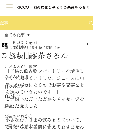
RICCO - 和の文化と子どもの未来をつなぐ
記事
全ての記事
RICCO Organic
全ての記事
2018年5月16日
読了時間: 1分
こども日本茶さろん
こどもわがし協会
こどもわがし教室
「子供の飲み物レパートリーを増やし
こどもと緑茶
たいと思っていました。ジュースは虫
歯とかが気になるのでお茶や麦茶など
日々のこと
を進めていきたいです。」
自己紹介
ご予約いただいた方からメッセージを
いただきました。
緑茶レシピ
お茶のいれかた
小さなお子さまの飲みものについて、
お茶のこと
これから夏本番前に備えておきません