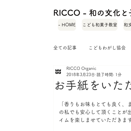
RICCO - 和の文
- HOME
こども和菓子教室
和
全ての記事
こどもわがし協会
RICCO Organic
自己紹介
緑茶レシピ
2018年3月23日
読了時間: 1分
お手紙をいた
和菓子ではぐくむ子どもの力
「香りもお味もとても良く、
の私でも安心して頂くことが
イムを楽しませていただきま