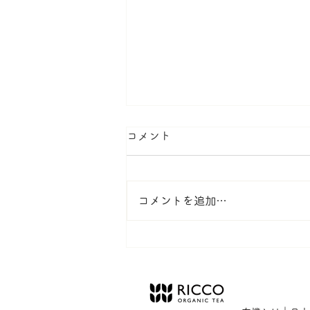
[RICCO Organic] 商品発
コメント
び定期便新規受付終了のお知
いつもRICCO Organicをご利用
コメントを追加…
き、誠にありがとうございます。
当店の事情により商品の発送に通
お時間をいただいております。そ
め、誠に勝手ながら定期便新規の
受付を終了させていただきました
在、定期便をお申し込みいただい
お客様につきましては、順次発送