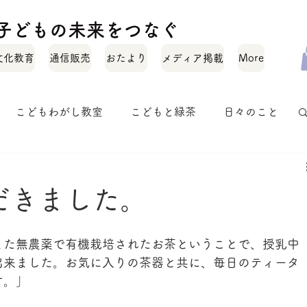
化と子どもの未来をつなぐ
文化教育
通信販売
おたより
メディア掲載
More
こどもわがし教室
こどもと緑茶
日々のこと
お茶のいれかた
お茶のこと
オトナワガシ
だきました。
また無農薬で有機栽培されたお茶ということで、授乳中
出来ました。お気に入りの茶器と共に、毎日のティータ
す。」