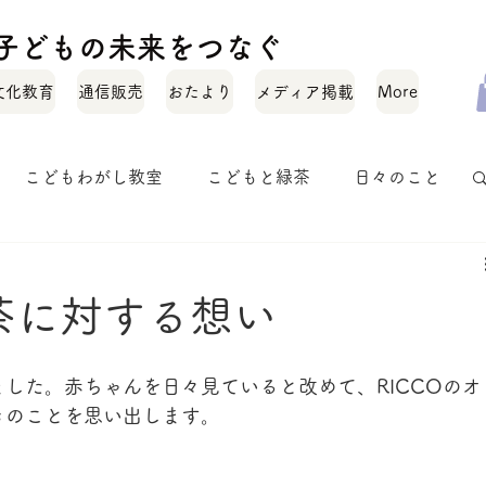
化と子どもの未来をつなぐ
文化教育
通信販売
おたより
メディア掲載
More
こどもわがし教室
こどもと緑茶
日々のこと
お茶のいれかた
お茶のこと
オトナワガシ
茶に対する想い
した。赤ちゃんを日々見ていると改めて、RICCOのオ
きのことを思い出します。