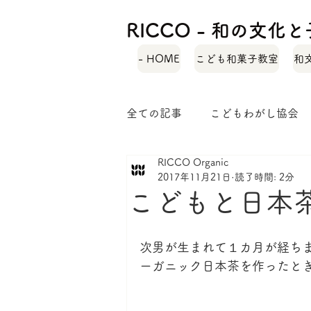
RICCO - 和の文
- HOME
こども和菓子教室
和
全ての記事
こどもわがし協会
RICCO Organic
自己紹介
緑茶レシピ
2017年11月21日
読了時間: 2分
こどもと日本
和菓子ではぐくむ子どもの力
次男が生まれて１カ月が経ちま
ーガニック日本茶を作ったと