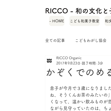
RICCO - 和の文
- HOME
こども和菓子教室
和
全ての記事
こどもわがし協会
RICCO Organic
自己紹介
緑茶レシピ
2017年9月23日
読了時間: 3分
かぞくでのめ
和菓子ではぐくむ子どもの力
息子が今月で３歳になりまし
ね、そうくんお茶のみたいの
くなって、温かい飲みものが
ながら見守っていたのは、ち