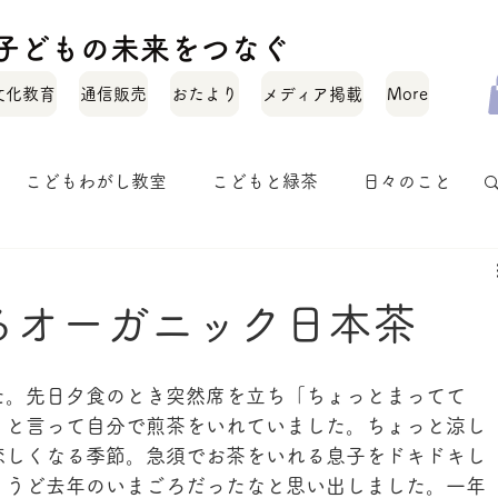
化と子どもの未来をつなぐ
文化教育
通信販売
おたより
メディア掲載
More
こどもわがし教室
こどもと緑茶
日々のこと
お茶のいれかた
お茶のこと
オトナワガシ
るオーガニック日本茶
た。先日夕食のとき突然席を立ち「ちょっとまってて
」と言って自分で煎茶をいれていました。ちょっと涼し
恋しくなる季節。急須でお茶をいれる息子をドキドキし
ょうど去年のいまごろだったなと思い出しました。一年