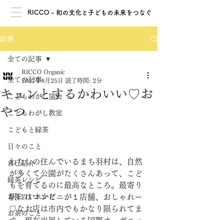
RICCO - 和の文化と子どもの未来をつなぐ
記事
全ての記事
RICCO Organic
全ての記事
2017年8月25日
読了時間: 2分
キュンとするかわいい♡お
こどもわがし協会
やつ
こどもわがし教室
こどもと緑茶
日々のこと
わたしの住んでいるまち羽村は、自然
自己紹介
が多くて公園がたくさんあって、こど
緑茶レシピ
もを育てるのに最高なところ。最寄り
お茶のいれかた
駅にはコンビニが１店舗、おしゃれー
♡なお店は市内でもかなり限られてま
お茶のこと