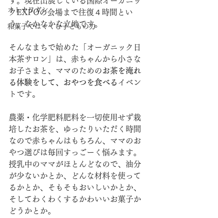
す。現在出展している国際オーガニッ
オトナワガシ
クEXPOの会場まで往復４時間とい
う、なかなかな立地です。
和菓子ではぐくむ子どもの力
そんなまちで始めた「オーガニック日
本茶サロン」は、赤ちゃんから小さな
お子さまと、ママのための
お茶を淹れ
る体験をして、おやつを食べる
イベン
トです。
農薬・化学肥料肥料を一切使用せず栽
培したお茶を、ゆったりいただく時間
なので赤ちゃんはもちろん、ママのお
やつ選びは毎回すっごーく悩みます。
授乳中のママがほとんどなので、油分
が少ないかとか、どんな材料を使って
るかとか、そもそもおいしいかとか、
そしてわくわくするかわいいお菓子か
どうかとか。