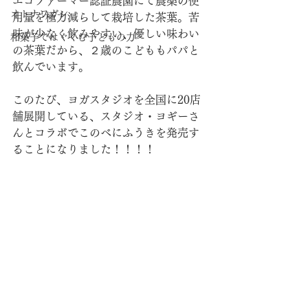
エコファーマー認証農園にて農薬の使
オトナワガシ
用量を極力減らして栽培した茶葉。苦
味が少なく飲みやすい、優しい味わい
和菓子ではぐくむ子どもの力
の茶葉だから、２歳のこどももパパと
飲んでいます。
このたび、ヨガスタジオを全国に20店
舗展開している、スタジオ・ヨギーさ
んとコラボでこのべにふうきを発売す
ることになりました！！！！