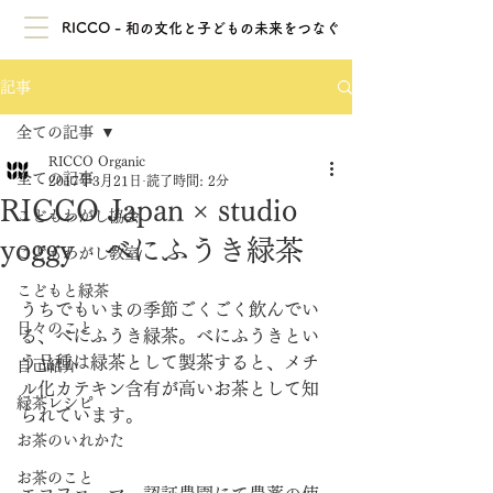
RICCO - 和の文化と子どもの未来をつなぐ
記事
全ての記事
RICCO Organic
全ての記事
2017年3月21日
読了時間: 2分
RICCO Japan × studio
こどもわがし協会
yoggy べにふうき緑茶
こどもわがし教室
こどもと緑茶
うちでもいまの季節ごくごく飲んでい
日々のこと
る、べにふうき緑茶。べにふうきとい
う品種は緑茶として製茶すると、メチ
自己紹介
ル化カテキン含有が高いお茶として知
緑茶レシピ
られています。
お茶のいれかた
お茶のこと