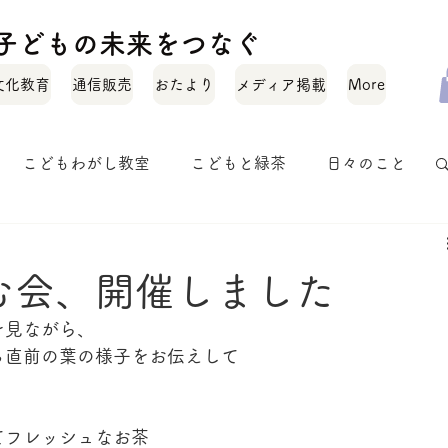
化と子どもの未来をつなぐ
文化教育
通信販売
おたより
メディア掲載
More
こどもわがし教室
こどもと緑茶
日々のこと
お茶のいれかた
お茶のこと
オトナワガシ
む会、開催しました
を見ながら、
る直前の葉の様子をお伝えして
てフレッシュなお茶