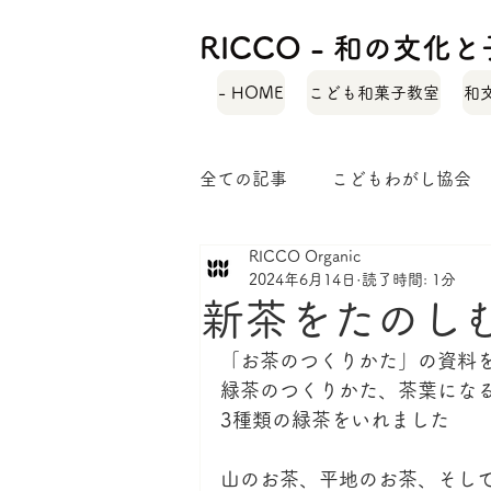
RICCO - 和の文
- HOME
こども和菓子教室
和
全ての記事
こどもわがし協会
RICCO Organic
自己紹介
緑茶レシピ
2024年6月14日
読了時間: 1分
新茶をたのし
和菓子ではぐくむ子どもの力
「お茶のつくりかた」の資料
緑茶のつくりかた、茶葉にな
3種類の緑茶をいれました　
山のお茶、平地のお茶、そし