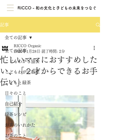
RICCO - 和の文化と子どもの未来をつなぐ
記事
全ての記事
RICCO Organic
全ての記事
2020年1月28日
読了時間: 2分
忙しいママにおすすめした
こどもわがし協会
い、「２才からできるお手
こどもわがし教室
伝い」
こどもと緑茶
日々のこと
自己紹介
緑茶レシピ
お茶のいれかた
お茶のこと