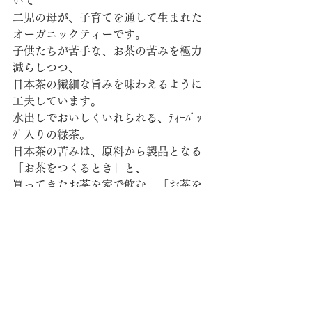
いて
二児の母が、子育てを通して生まれた
オーガニックティーです。
子供たちが苦手な、お茶の苦みを極力
減らしつつ、
日本茶の繊細な旨みを味わえるように
工夫しています。
水出しでおいしくいれられる、ﾃｨｰﾊﾞｯ
ｸﾞ入りの緑茶。
日本茶の苦みは、原料から製品となる
「お茶をつくるとき」と、
買ってきたお茶を家で飲む、「お茶を
いれるとき」に出やすいので
この両方の苦味を減らすと、苦くない
緑茶が飲めます。
5ｇﾃｨｰﾊﾞｯｸﾞ20個入　1500円（配送料
込）
https://www.ricco-japan.com/kids-tea 