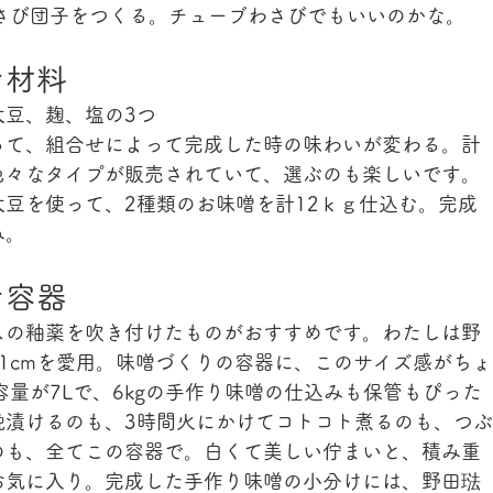
さび団子をつくる。チューブわさびでもいいのかな。
な材料
大豆、麹、塩の3つ
って、組合せによって完成した時の味わいが変わる。計
色々なタイプが販売されていて、選ぶのも楽しいです。
豆を使って、2種類のお味噌を計12ｋｇ仕込む。完成
み。
な容器
スの釉薬を吹き付けたものがおすすめです。わたしは野
1cmを愛用。味噌づくりの容器に、このサイズ感がちょ
容量が7Lで、6kgの手作り味噌の仕込みも保管もぴった
晩漬けるのも、3時間火にかけてコトコト煮るのも、つぶ
のも、全てこの容器で。白くて美しい佇まいと、積み重
お気に入り。完成した手作り味噌の小分けには、野田琺