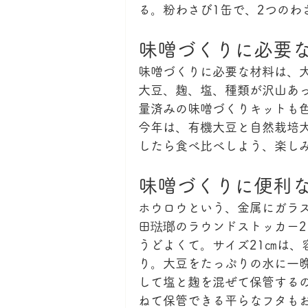
る。粉わさび1缶で、2つのわ
味噌づくりに必要
味噌づくりに必要な材料は、
大豆、麹、塩、種類が沢山あ
量済みの味噌づくりキットも
今年は、有機大豆と自然栽培大
したら食べ比べしよう、楽し
味噌づくりに便利
ホウロウという、金属にガラ
田琺瑯のラウンドストッカー2
うどよくて。サイズ21㎝は、
り。大豆をたっぷりの水に一
して塩と麹を混ぜて保管する
ねて保管できる平らなフタも