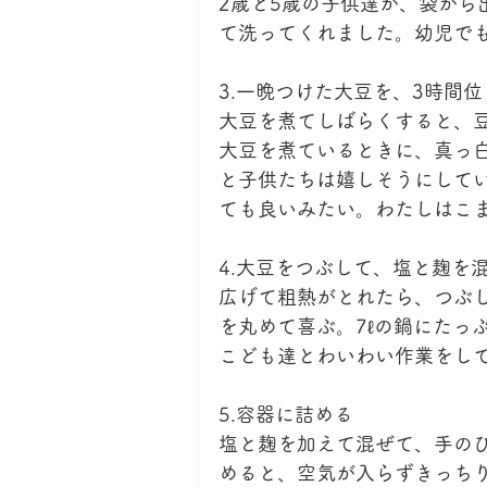
2歳と5歳の子供達が、袋から
て洗ってくれました。幼児で
3.一晩つけた大豆を、3時間
大豆を煮てしばらくすると、
大豆を煮ているときに、真っ
と子供たちは嬉しそうにして
ても良いみたい。わたしはこ
4.大豆をつぶして、塩と麹を
広げて粗熱がとれたら、つぶ
を丸めて喜ぶ。7ℓの鍋にたっ
こども達とわいわい作業をし
5.容器に詰める
塩と麹を加えて混ぜて、手の
めると、空気が入らずきっち