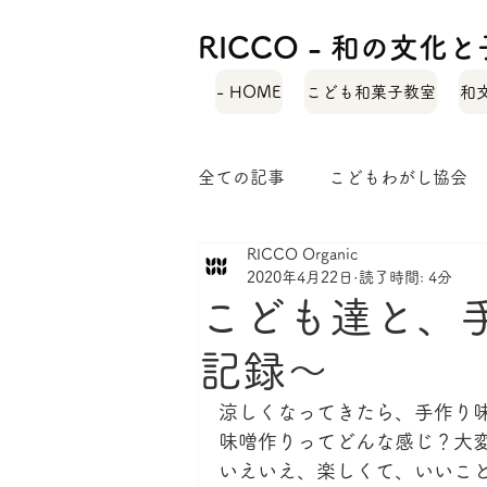
RICCO - 和の文
- HOME
こども和菓子教室
和
全ての記事
こどもわがし協会
RICCO Organic
自己紹介
緑茶レシピ
2020年4月22日
読了時間: 4分
こども達と、
和菓子ではぐくむ子どもの力
記録〜
涼しくなってきたら、手作り
味噌作りってどんな感じ？大
いえいえ、楽しくて、いいこ