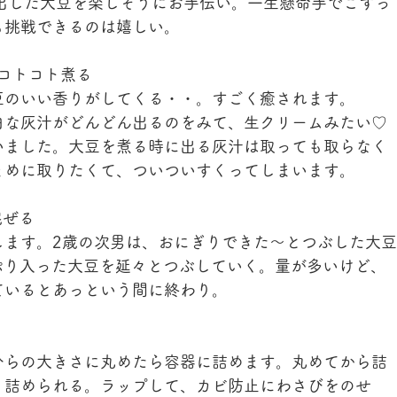
出した大豆を楽しそうにお手伝い。一生懸命手でこすっ
も挑戦できるのは嬉しい。
位コトコト煮る
豆のいい香りがしてくる・・。すごく癒されます。
白な灰汁がどんどん出るのをみて、生クリームみたい♡
いました。大豆を煮る時に出る灰汁は取っても取らなく
まめに取りたくて、ついついすくってしまいます。
混ぜる
します。2歳の次男は、おにぎりできた～とつぶした大豆
ぷり入った大豆を延々とつぶしていく。量が多いけど、
ているとあっという間に終わり。
ひらの大きさに丸めたら容器に詰めます。丸めてから詰
り詰められる。ラップして、カビ防止にわさびをのせ