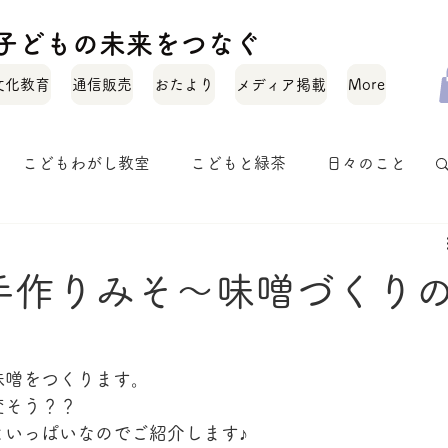
化と子どもの未来をつなぐ
文化教育
通信販売
おたより
メディア掲載
More
こどもわがし教室
こどもと緑茶
日々のこと
お茶のいれかた
お茶のこと
オトナワガシ
手作りみそ〜味噌づくり
味噌をつくります。
変そう？？
といっぱいなのでご紹介します♪