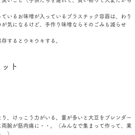
て良いこと（子供たちを連れて、買い物って大変だから
っているお味噌が入っているプラスチック容器は、わり
のが気になるけど、手作り味噌ならそのごみも減らせ
保存するとウキウキする。
リット
たり、けっこう力がいる。量が多いと大豆をブレンダー
に両腕が筋肉痛に・・。（みんなで集まって作って、業
ぁ。）