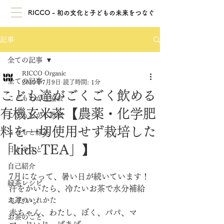
RICCO - 和の文化と子どもの未来をつなぐ
記事
全ての記事
RICCO Organic
全ての記事
2019年7月9日
読了時間: 1分
こども達がごくごく飲める
こどもわがし協会
有機玄米茶【農薬・化学肥
こどもわがし教室
料を一切使用せず栽培した
こどもと緑茶
「kids TEA」】
日々のこと
自己紹介
7月になって、暑い日が続いています！
緑茶レシピ
汗をかいたら、冷たいお茶で水分補給
お茶のいれかた
したい。
赤ちゃん、わたし、ぼく、パパ、マ
お茶のこと