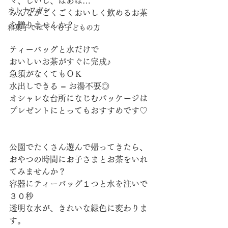
マ、じいじ、ばあば…
オトナワガシ
みんながごくごくおいしく飲めるお茶
を贈りませんか？
和菓子ではぐくむ子どもの力
ティーバッグと水だけで
おいしいお茶がすぐに完成♪
急須がなくてもＯＫ
水出しできる = お湯不要◎
オシャレな台所になじむパッケージは
プレゼントにとってもおすすめです♡
公園でたくさん遊んで帰ってきたら、
おやつの時間にお子さまとお茶をいれ
てみませんか？
容器にティーバッグ１つと水を注いで
３０秒
透明な水が、きれいな緑色に変わりま
す。