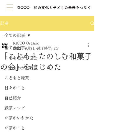
RICCO - 和の文化と子どもの未来をつなぐ
記事
全ての記事
RICCO Organic
全ての記事
2022年9月9日
読了時間: 2分
「こどもとたのしむ和菓子
こどもわがし協会
の会」をはじめた
こどもわがし教室
こどもと緑茶
日々のこと
自己紹介
緑茶レシピ
お茶のいれかた
お茶のこと