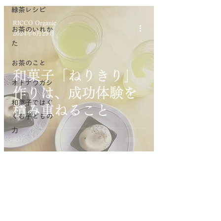
緑茶レシピ
RICCO Organic
お茶のいれか
2024年6月29日
た
お茶のこと
和菓子「ねりきり」
オトナワガシ
作りは、成功体験を
和菓子ではぐ
積み重ねること
くむ子どもの
力
有機とは
｜日本茶RICCO｜
こどもわがし教室
｜
こどもわがし協会
｜kidsTEA
｜
特定商取引法に