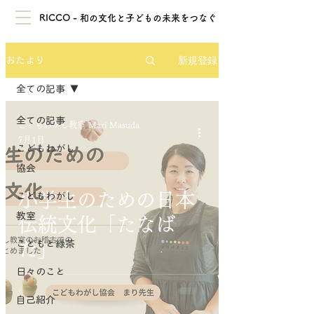
RICCO - 和の文化と子どもの未来をつなぐ
新規登録
おたより
全ての記事
全ての記事
こどもわがし教室 Mari Masuda
7月1日
こどもわがし
協会
小学生のための日本
こどもわがし
教室
伝統文化「たなば
こどもと緑茶
た」
日々のこと
自己紹介